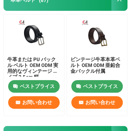
本革ベルト
(67)
女性は革ベルトを
人の革ベルト
編まれた伸縮性があるベルト
牛革または PU バック
ビンテージ牛革本革ベ
ル ベルト OEM ODM 実
ルト OEM ODM 亜鉛合
用的なヴィンテージ タ
金バックル付属
イプ 3.5cm 幅
ベストプライス
ベストプライス
お問い合わせ
お問い合わせ