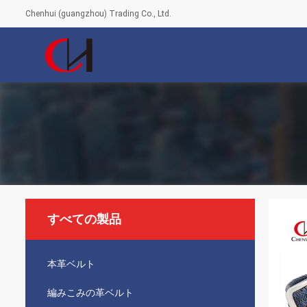
Chenhui (guangzhou) Trading Co., Ltd.
すべての製品
本革ベルト
編みこみの革ベルト