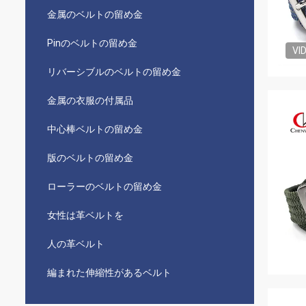
金属のベルトの留め金
Pinのベルトの留め金
VI
リバーシブルのベルトの留め金
金属の衣服の付属品
中心棒ベルトの留め金
版のベルトの留め金
ローラーのベルトの留め金
女性は革ベルトを
人の革ベルト
編まれた伸縮性があるベルト