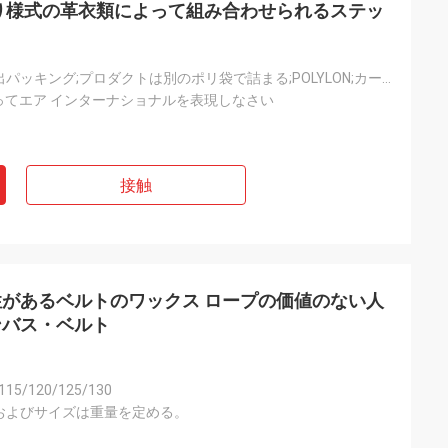
り様式の革衣類によって組み合わせられるステッ
標準に従う輸出パッキング;プロダクトは別のポリ袋で詰まる;POLYLON;カートン。;
よってエア インターナショナルを表現しなさい
アス
黒は汎用性が高
イルの服に合わせ
トで人気の色で
接触
があるベルトのワックス ロープの価値のない人
ンバス・ベルト
115/120/125/130
およびサイズは重量を定める。