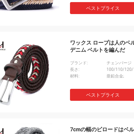
ベストプライス
ワックス ロープは人のベ
デニム ベルトを編んだ
ブランド:
チェンバージ
長さ:
100/110/120/
材料:
亜鉛合金;
ベストプライス
7cmの幅のビロードはベ