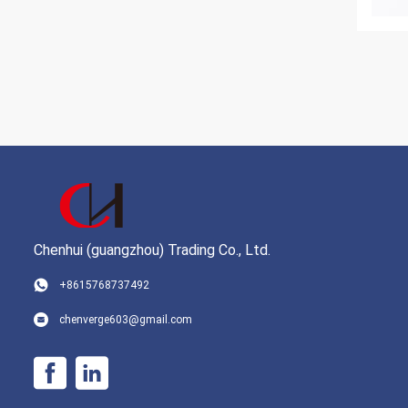
Chenhui (guangzhou) Trading Co., Ltd.
+8615768737492
chenverge603@gmail.com