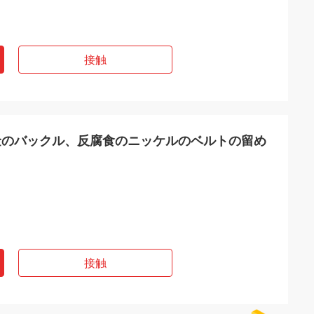
接触
金のバックル、反腐食のニッケルのベルトの留め
接触