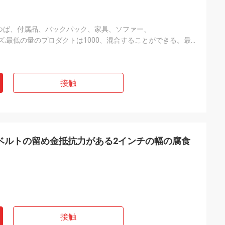
つば、付属品、バックパック、家具、ソファー、
300 PC色サイズ;最低の量のプロダクトは1000、混合することができる。最低の量の各プロダクトは300である。
接触
のベルトの留め金抵抗力がある2インチの幅の腐食
接触