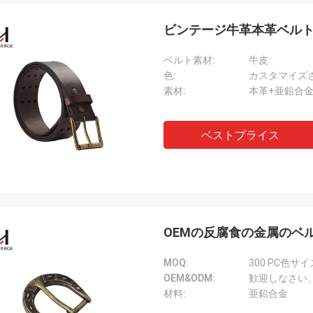
ビンテージ牛革本革ベルト 
ベルト素材:
牛皮
エレナEEE
アンドレ
色:
カスタマイズ
素材:
本革+亜鉛合
ゾート様式のブランドのバイヤーで
とても良い仕事でした！
それはかなり信じられないい。特別
く、さまざまな色やスタ
のなされる、彼らは慎重に手作りさ
られるため、メンズベル
ベストプライス
性のための編まれたベルトがあり!そ
す。
節の私達の熱い販売人に似合うこと
にかして。
OEMの反腐食の金属のベ
MOQ:
OEM&ODM:
歓迎しなさい
材料:
亜鉛合金