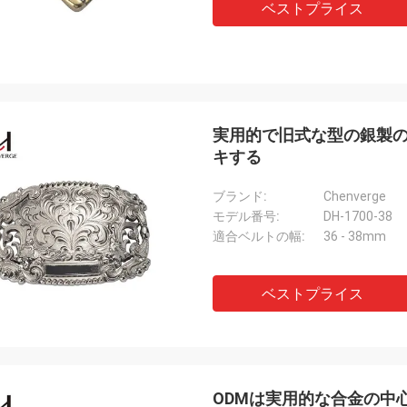
ベストプライス
実用的で旧式な型の銀製の
キする
ブランド:
Chenverge
モデル番号:
DH-1700-38
適合ベルトの幅:
36 - 38mm
ベストプライス
ODMは実用的な合金の中