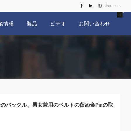
Japanese
業情報
製品
ビデオ
お問い合わせ
のバックル、男女兼用のベルトの留め金Pinの取