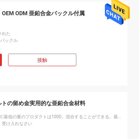
OEM ODM 亜鉛合金バックル付属
アス
された
金バックル
黒は汎用性が高
イルの服に合わせ
トで人気の色で
接触
ルトの留め金実用的な亜鉛合金材料
300 PC色サイズ;最低の量のプロダクトは1000、混合することができる。最低の量の各プロダクトは300である。
、受け入れなさい