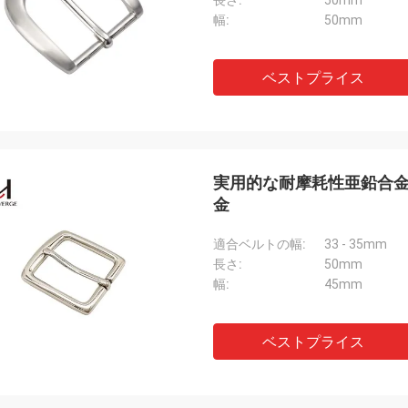
長さ:
50mm
幅:
50mm
ベストプライス
実用的な耐摩耗性亜鉛合
金
適合ベルトの幅:
33 - 35mm
長さ:
50mm
幅:
45mm
ベストプライス