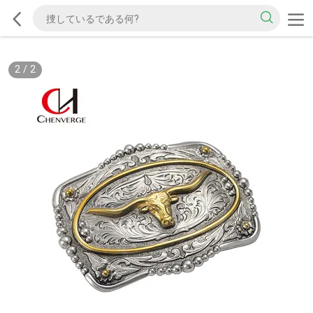
2
/
2