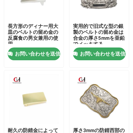
私達について
長方形のディナー用大
実用的で旧式な型の銀
皿のベルトの留め金の
製のベルトの留め金は
工場旅行
反腐食の男女兼用の使
合金の厚さ5mmを亜鉛
用
でメッキする
お問い合わせを送信
お問い合わせを送信
品質管理
私達に連絡しなさい
引用を要求しなさい
本革ベルト
編みこみの革ベルト
耐久の防錆金によって
厚さ3mmの防錆西部の