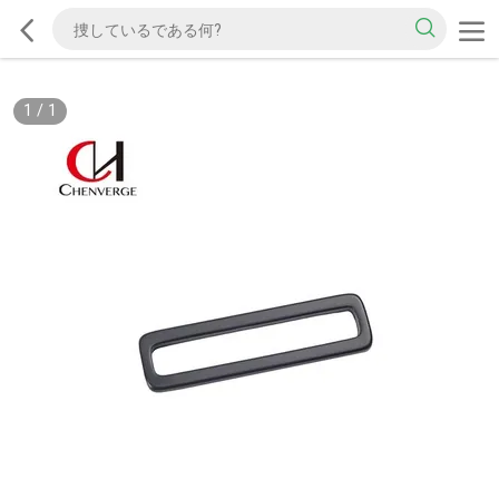
1
/
1