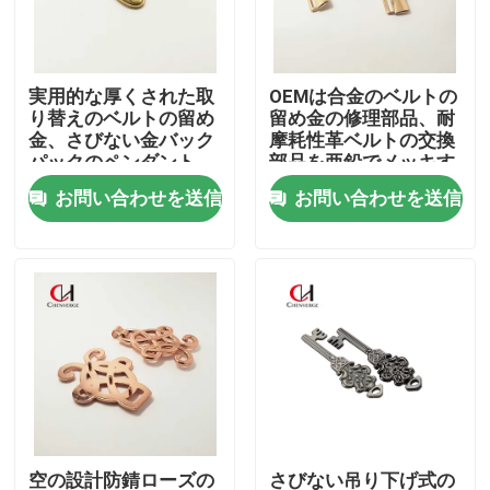
私達について
実用的な厚くされた取
OEMは合金のベルトの
り替えのベルトの留め
留め金の修理部品、耐
工場旅行
金、さびない金バック
摩耗性革ベルトの交換
パックのペンダント
部品を亜鉛でメッキす
る
お問い合わせを送信
お問い合わせを送信
品質管理
私達に連絡しなさい
引用を要求しなさい
本革ベルト
編みこみの革ベルト
空の設計防錆ローズの
さびない吊り下げ式の