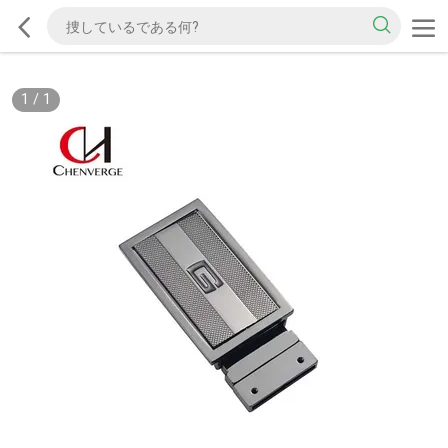
1
/
1