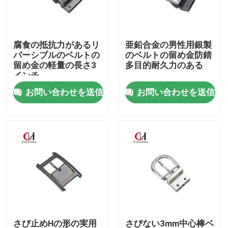
私達について
腐食の抵抗力があるリ
亜鉛合金の男性用銀製
バーシブルのベルトの
のベルトの留め金防錆
工場旅行
留め金の軽量の長さ3
多目的耐久力のある
インチ
お問い合わせを送信
お問い合わせを送信
品質管理
私達に連絡しなさい
引用を要求しなさい
本革ベルト
編みこみの革ベルト
さび止めHの形の実用
さびない3mm中心棒ベ