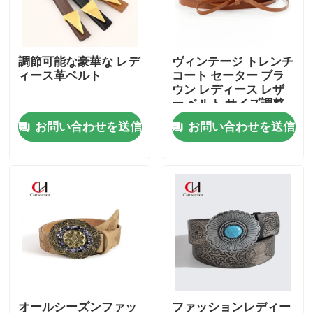
私達について
調節可能な豪華な レデ
ヴィンテージ トレンチ
ィース革ベルト
コート セーター ブラ
工場旅行
ウン レディース レザ
ー ベルト サイズ調整
可能
お問い合わせを送信
お問い合わせを送信
品質管理
私達に連絡しなさい
引用を要求しなさい
本革ベルト
編みこみの革ベルト
オールシーズンファッ
ファッションレディー