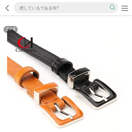
2
/
4