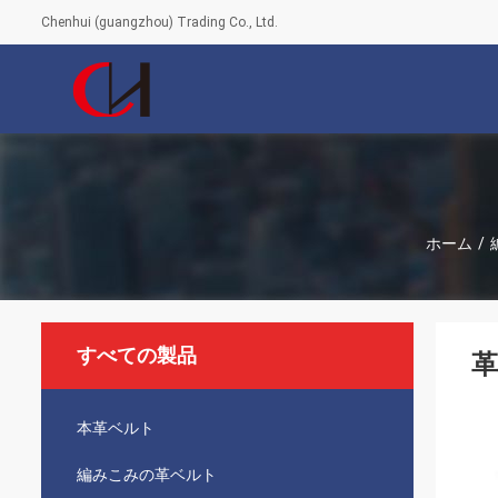
Chenhui (guangzhou) Trading Co., Ltd.
ホーム
/
すべての製品
革
本革ベルト
編みこみの革ベルト