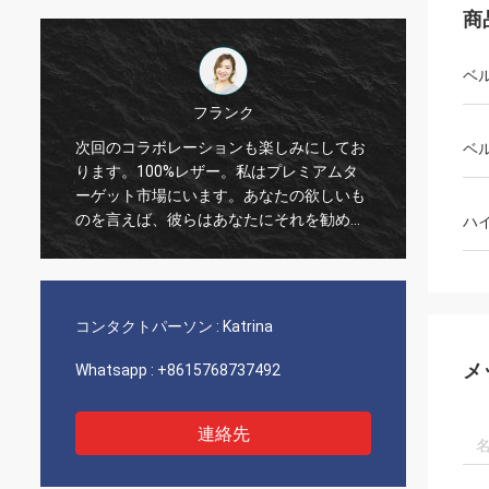
商
ベ
フランク
次回のコラボレーションも楽しみにしてお
私はリ
ベ
ります。100%レザー。私はプレミアムタ
ある。
ーゲット市場にいます。あなたの欲しいも
な材料
のを言えば、彼らはあなたにそれを勧めま
れる女
ハ
す。メンズブラックベルトは、通常、スー
れは季
ツやドレスパンツなどのフォーマルまたは
をどう
セミフォーマルな服装で着用されるベルト
の一種です。多くの場合革で作られてお
コンタクトパーソン :
Katrina
り、幅は通常約1.25〜1.5インチです。
メ
Whatsapp :
+8615768737492
連絡先