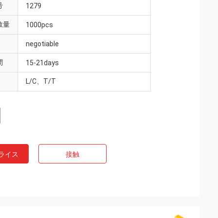
号
1279
数量
1000pcs
negotiable
間
15-21days
L/C、T/T
ライス
接触