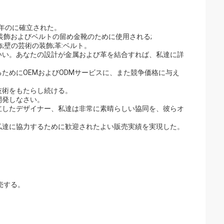
0年のに確立された。
装飾およびベルトの留め金靴のために使用される;
;壁の芸術の装飾;革:ベルト。
いい。あなたの設計が金属および革を結合すれば、私達に詳
ためにOEMおよびODMサービスに、また競争価格に与え
技術をもたらし続ける。
開発しなさい。
立したデザイナー、私達は非常に素晴らしい協同を、彼らオ
私達に協力するために歓迎されたよい販売実績を実現した。
売する。