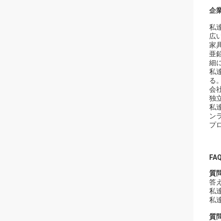
企業
私
広
家
亜
細
私
る
会
独
私
ン
プ
FAQ
質
答
私
私
質