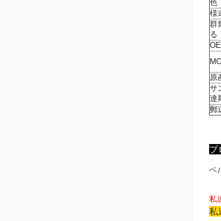
色
様
群
る
O
M
原
サ
達
郵
プ
ベ
私
私