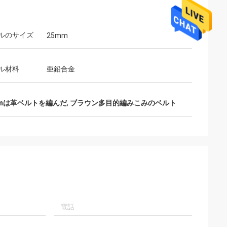
ルのサイズ
25mm
アス
黒は汎用性が高
ル材料
亜鉛合金
イルの服に合わせ
トで人気の色で
mmは革ベルトを編んだ
,
ブラウン多目的編みこみのベルト