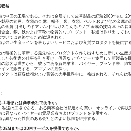
収益:
達は中国の工場である。それは金属そして皮革製品の経験2003年の。2
い製品の範囲、衣類の金属:、帽子、袋、衣類、ベルトおよび他の金属の
具の金属:引出しのドア ハンドル;ガスこんろのノブ;金属の技術:卓上の装飾
鉛合金、銅、鉄および革靴の物質的なプロダクト、私達は作り出しても
については連絡するため歓迎された。
達は強い生産ラインを最もよいサービスおよび良質プロダクトを提供する
。
社は積極的に革新する最先端のプロダクトを作り出すために新しい生産
立した芸術家の仕事を引き受け、優秀なデザイナーと協同して新製品を
達の顧客は世界から、彼らである貿易業者、バイヤー、ブランド来、独
ラインで販売する、アマゾンの店保つ。
ロダクトは顧客信頼および賞賛の大半世界中に、輸出される。それらは
:
問:工場または商事会社であるか。
え:私達は工場である。ある商事会社は私達から買い、オンラインで再販
達は異なったバイヤーの貿易業者およびブランドを使用する。
達は異なった性質のある会社とのよい協同を維持する。
問:OEMまたはODMサービスを提供できるか。