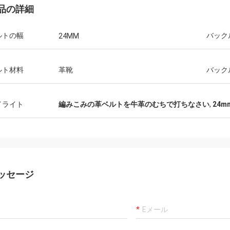
品の詳細
ルトの幅
バック
24MM
エレナEEE
アンドレ
ゾート様式のブランドのバイヤーで
とても良い仕事でした！
ルト材料
革靴
バック
それはかなり信じられないい。特別
く、さまざまな色やスタ
のなされる、彼らは慎重に手作りさ
られるため、メンズベル
性のための編まれたベルトがあり!そ
す。
イライト
編みこみの革ベルトを牛革のむちで打ちなさい
,
24
節の私達の熱い販売人に似合うこと
にかして。
ッセージ