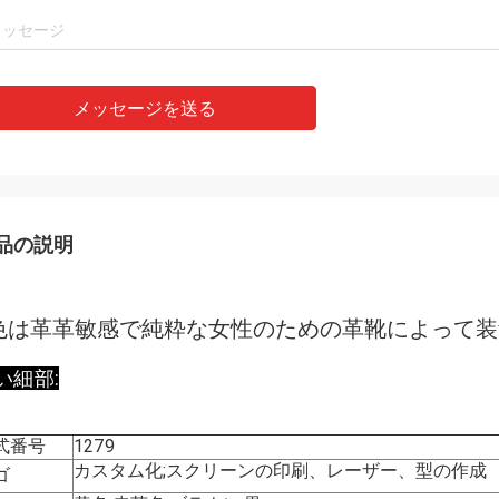
メッセージを送る
品の説明
色は革革敏感で純粋な女性のための革靴によって
い細部:
式番号
1279
カスタム化;スクリーンの印刷、レーザー、型の作成
ゴ