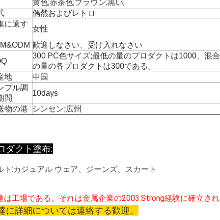
黄色;赤茶色;ブラウン;黒い;
式
偶然およびレトロ
集に適す
女性
EM&ODM
歓迎しなさい、受け入れなさい
300 PC色サイズ
;
最低の量のプロダクトは1000、混
OQ
の量の各プロダクトは300である。
産地
中国
ンプル調
10days
期間
送物の港
シンセン
;
広州
ロダクト塗布:
ルト:カジュアル ウェア、ジーンズ、スカート
達は工場である。それは金属企業の2003.Strong経験に確立さ
達に詳細については連絡する歓迎。