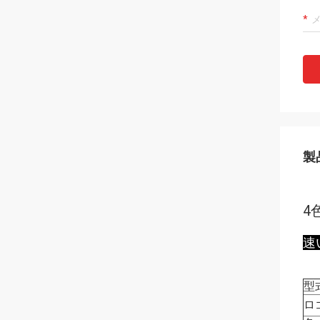
製
4
速
型
ロ