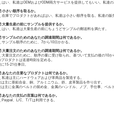
え:はい、私達はOEMおよびODM両方サービスを提供してもいい。私達の
問:小さい順序を取るか。
え:在庫でプロダクトがあればはい、私達は小さい順序を取る。私達の販
問:大量生産の前にサンプルを提供するか。
え:はい、私達は大量生産の前にちょうどサンプルの郵送料を満たす。
問:サンプルのためのあなたの調達期間は何であるか。
え:サンプル順序のために、7から10日かかる。
問:大量注文のためのあなたの調達期間は何であるか。
え:大量注文のために、順序の量に受け取られ、基づいて支払の後の10か
のプロダクトは送達時刻を定める。
に15-21仕事日。
問:あなたの主要なプロダクトは何であるか。
え:私達は主にハードウェアおよび革商品を製造する。
達は主に亜鉛合金、銅、アルミニウム、鉄、皮革製品を作り出す。
達は主に金属のベルトの留め金、金属のハンドル、ノブ、手仕事、ベル
問:あなたの支払の言葉は何であるか。
:Paypal、L/C、T/Tは利用できる。