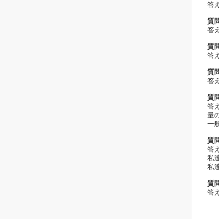
答
質
答
質
答
質
答
質
答
量
一般
質
答
私
私
質
答え