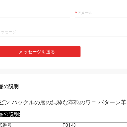
メッセージを送る
品の説明
ピン バックルの層の純粋な革靴のワニ パターン革
品の説明:
式番号
T0143