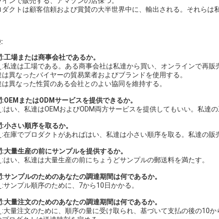
ラインで販売する、アマゾンの店保つ。
ロダクトは顧客信頼および賞賛の大半世界中に、輸出される。それらは
:
問:工場または商事会社であるか。
え:私達は工場である。ある商事会社は私達から買い、オンラインで再販
達は異なったバイヤーの貿易業者およびブランドを使用する。
達は異なった性質のある会社とのよい協同を維持する。
問:OEMまたはODMサービスを提供できるか。
え:はい、私達はOEMおよびODM両方サービスを提供してもいい。私達の
問:小さい順序を取るか。
え:在庫でプロダクトがあればはい、私達は小さい順序を取る。私達の販
問:大量生産の前にサンプルを提供するか。
え:はい、私達は大量生産の前にちょうどサンプルの郵送料を満たす。
問:サンプルのためのあなたの調達期間は何であるか。
え:サンプル順序のために、7から10日かかる。
問:大量注文のためのあなたの調達期間は何であるか。
え:大量注文のために、順序の量に受け取られ、基づいて支払の後の10か