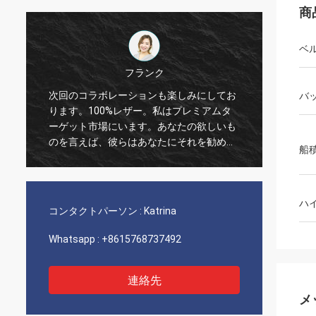
商
ベ
フランク
次回のコラボレーションも楽しみにしてお
私はリ
バ
ります。100%レザー。私はプレミアムタ
ある。
ーゲット市場にいます。あなたの欲しいも
な材料
のを言えば、彼らはあなたにそれを勧めま
れる女
船
す。メンズブラックベルトは、通常、スー
れは季
ツやドレスパンツなどのフォーマルまたは
をどう
セミフォーマルな服装で着用されるベルト
ハ
の一種です。多くの場合革で作られてお
コンタクトパーソン :
Katrina
り、幅は通常約1.25〜1.5インチです。
Whatsapp :
+8615768737492
連絡先
メ