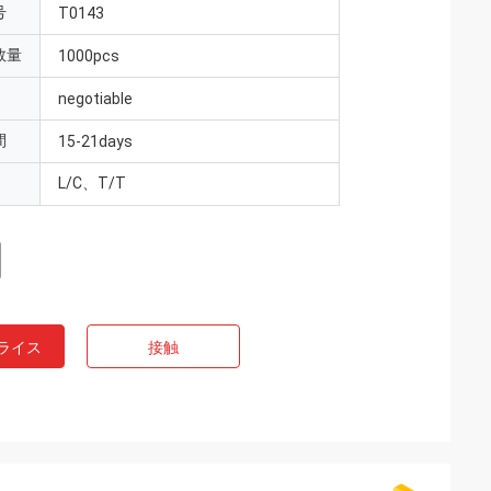
号
T0143
数量
1000pcs
negotiable
間
15-21days
L/C、T/T
ライス
接触