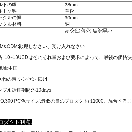
ルトの幅
28mm
ルト材料
革靴
ックルの幅
30mm
ックル材料
銅
赤茶色; 薄茶; 焦茶;黒い
M&ODM
:
歓迎しなさい、受け入れなさい
格
:
10~13USDはそれぞれ量および要求によって、最後の価格
産地
:
中国
送物の港
:
シンセン
;
広州
ンプル調達期間
:7-10days;
OQ
:
300 PC色サイズ
;
最低の量のプロダクトは1000、混合する
ロダクト利点: