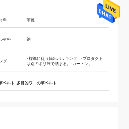
材料
革靴
アス
黒は汎用性が高
ル材料
銅
イルの服に合わせ
トで人気の色で
- 標準に従う輸出パッキング。-プロダクト
ング
は別のポリ袋で詰まる。-カートン。
革ベルト
,
多目的ワニの革ベルト