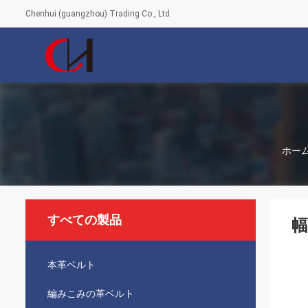
Chenhui (guangzhou) Trading Co., Ltd.
ホー
すべての製品
幅
本革ベルト
編みこみの革ベルト