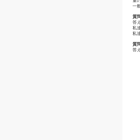
量
一般
質
答
私
私
質
答え