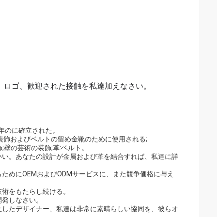
、ロゴ、歓迎された接触を私達加えなさい。
0年のに確立された。
装飾およびベルトの留め金靴のために使用される;
;壁の芸術の装飾;革:ベルト。
いい。あなたの設計が金属および革を結合すれば、私達に詳
ためにOEMおよびODMサービスに、また競争価格に与え
技術をもたらし続ける。
開発しなさい。
立したデザイナー、私達は非常に素晴らしい協同を、彼らオ