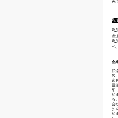
実
私
私
金
私
ベ
企業
私
広
家
亜
細
私
る
会
独
私