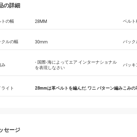
品の詳細
ルトの幅
ベルト
28MM
エレナEEE
アンドレ
ゾート様式のブランドのバイヤーで
とても良い仕事でした！
ックルの幅
バック
30mm
それはかなり信じられないい。特別
く、さまざまな色やスタ
のなされる、彼らは慎重に手作りさ
られるため、メンズベル
性のための編まれたベルトがあり!そ
す。
- 国際-海によってエア インターナショナル
積み
パッキ
を表現しなさい
節の私達の熱い販売人に似合うこと
にかして。
イライト
28mmは革ベルトを編んだ
,
ワニ パターン編みこみの
ッセージ