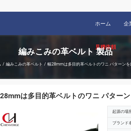
ホーム
企
見積依頼
編みこみの革ベルト 製品
ム
/
編みこみの革ベルト
/
幅28mmは多目的革ベルトのワニ パターンを
28mmは多目的革ベルトのワニ パター
起源の場
ブランド