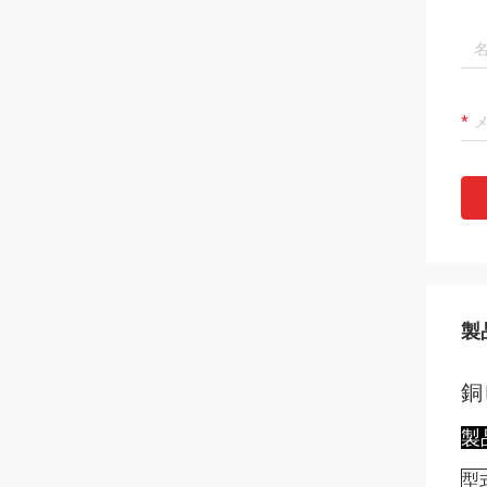
製
銅
製
型