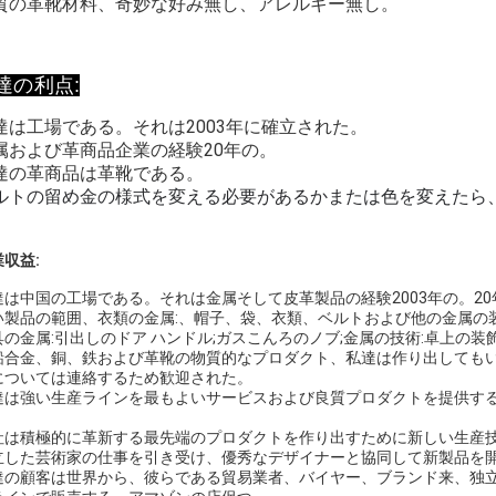
質の革靴材料、奇妙な好み無し、アレルギー無し。
達の利点:
達は工場である。それは2003年に確立された。
属および革商品企業の経験20年の。
達の革商品は革靴である。
ルトの留め金の様式を変える必要があるかまたは色を変えたら
収益:
達は中国の工場である。それは金属そして皮革製品の経験2003年の。2
い製品の範囲、衣類の金属:、帽子、袋、衣類、ベルトおよび他の金属の
具の金属:引出しのドア ハンドル;ガスこんろのノブ;金属の技術:卓上の装飾
鉛合金、銅、鉄および革靴の物質的なプロダクト、私達は作り出しても
については連絡するため歓迎された。
達は強い生産ラインを最もよいサービスおよび良質プロダクトを提供する
。
社は積極的に革新する最先端のプロダクトを作り出すために新しい生産
立した芸術家の仕事を引き受け、優秀なデザイナーと協同して新製品を
達の顧客は世界から、彼らである貿易業者、バイヤー、ブランド来、独