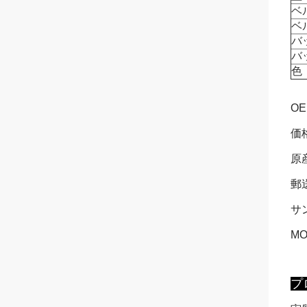
ベ
ベ
バ
バ
色
OE
価
原
郵
サ
M
プ