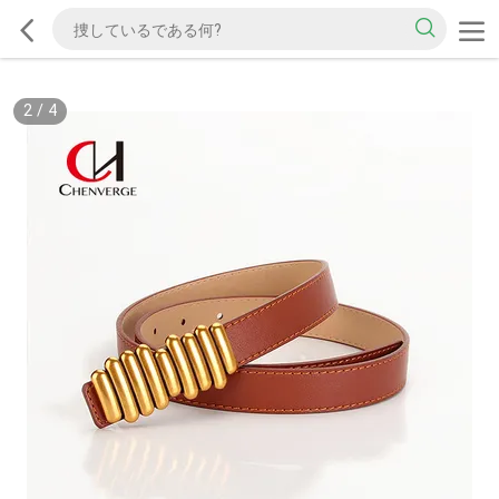
2
/
4