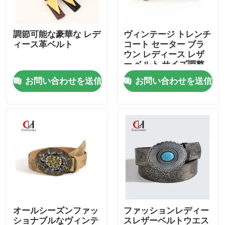
私達について
調節可能な豪華な レデ
ヴィンテージ トレンチ
ィース革ベルト
コート セーター ブラ
ウン レディース レザ
工場旅行
ー ベルト サイズ調整
可能
お問い合わせを送信
お問い合わせを送信
品質管理
私達に連絡しなさい
引用を要求しなさい
本革ベルト
オールシーズンファッ
ファッションレディー
編みこみの革ベルト
ショナブルなヴィンテ
スレザーベルトウエス