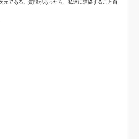
三次元である。質問があったら、私達に連絡すること自
。