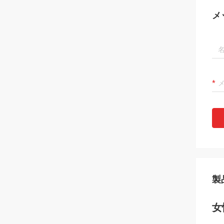
メ
製
女