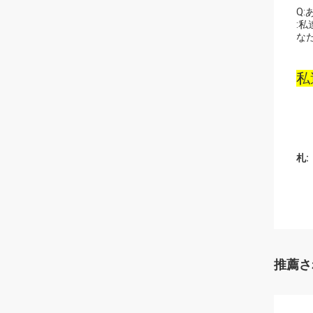
Q
:
な
私
札:
推薦さ