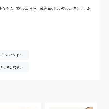
完全な支払、30%の沈殿物、郵送物の前の70%のバランス、あ
所ドア ハンドル
メッキしなさい