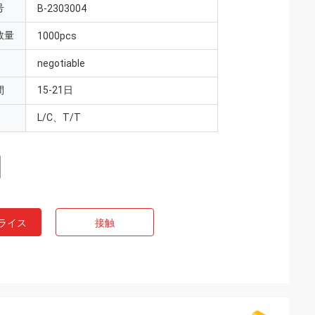
号
B-2303004
数量
1000pcs
negotiable
間
15-21日
L/C、T/T
ライス
接触