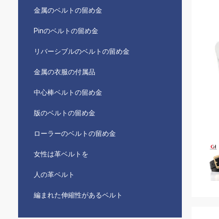
金属のベルトの留め金
Pinのベルトの留め金
リバーシブルのベルトの留め金
金属の衣服の付属品
中心棒ベルトの留め金
版のベルトの留め金
ローラーのベルトの留め金
女性は革ベルトを
人の革ベルト
編まれた伸縮性があるベルト