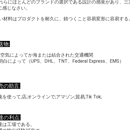
それらにほとんどのブランドの選択である設計の感覚があり、
に感じなさい。
よい材料はプロダクトを耐久に、錆つくこと容易変形に容易する
送物:
）空気によってか海または結合された交通機関
 明白によって（UPS、DHL、TNT、Federal Express、EMS）
売の助言:
を使って;店;オンラインで;アマゾン;貿易;Tik Tok;
達の利点:
達は工場である。