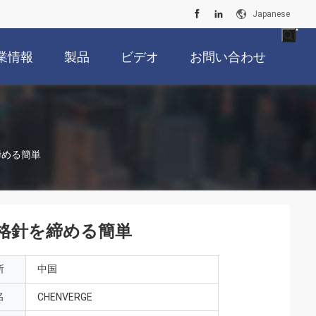
Japanese
業情報
製品
ビデオ
お問い合わせ
締める簡単
格針を締める簡単
所
中国
名
CHENVERGE