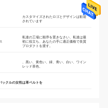
カスタマイズされたロゴとデザインは歓迎
されています
アス
黒は汎用性が高
私達の工場に順序を置きなさい、私達は最
イルの服に合わせ
ス
初に役立ち、あなたの手に適正価格で良質
トで人気の色で
プロダクトを渡す。
、黒い、黄色い、緑、青い、白い、ワイン
レッド茶色、
バックルの女性は革ベルトを