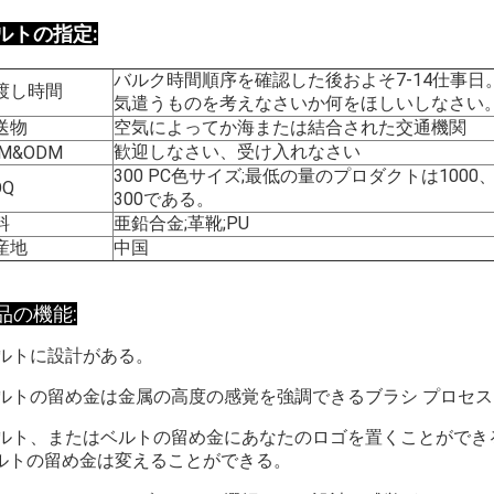
ルトの指定
:
バルク時間順序を確認した後およそ7-14仕事日
渡し時間
気遣うものを考えなさいか何をほしいしなさい
送物
空気によってか海または結合された交通機関
歓迎しなさい、受け入れなさい
M&ODM
300 PC色サイズ;最低の量のプロダクトは10
OQ
300である。
料
亜鉛合金;革靴;PU
産地
中国
品の機能:
ベルトに設計がある。
ベルトの留め金は金属の高度の感覚を強調できるブラシ プロセ
ベルト、またはベルトの留め金にあなたのロゴを置くことができ
ルトの留め金は変えることができる。